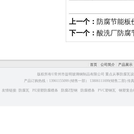
上一个：
防腐节能板
下一个：
酸洗厂防腐
首页
公司简介
产品展示
版权所有©常州市益明玻璃钢制品有限公司 重点从事防腐瓦设
产品订购热线：13961155099 (销售一部） 13806111699(销售二部)
友情链接:
防腐瓦
PE浸塑防腐檩条
防腐Z型钢
防腐檩条
PVC塑钢瓦
钢塑复合