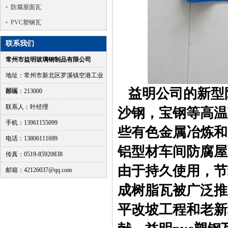
防腐屋面瓦
PVC塑钢瓦
联系我们
常州市益明玻璃钢制品有限公司
地址：常州市新北区罗溪镇空港工业
益明公司的新型
园区
邮编：213000
联系人：叶经理
沙钢，宝钢等高温
手机：13961155099
些有色金属冶炼和
电话：13806111699
铝型材车间防腐屋
传真：0519-85920838
由于持久使用，节
邮箱：42126037@qq.com
成树脂瓦被广泛推
平改坡工程和老新