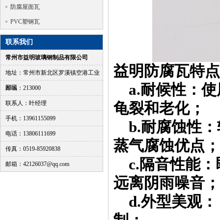
防腐屋面瓦
PVC塑钢瓦
联系我们
常州市益明玻璃钢制品有限公司
益明防腐瓦特点
地址：常州市新北区罗溪镇空港工业
a.耐候性：使用寿
园区
邮编：213000
联系人：叶经理
龟裂和老化；
手机：13961155099
b.耐腐蚀性：
电话：13806111699
蒸气腐蚀优点；
传真：0519-85920838
c.隔音性能：
邮箱：42126037@qq.com
远离阴雨噪音；
d.外型美观：