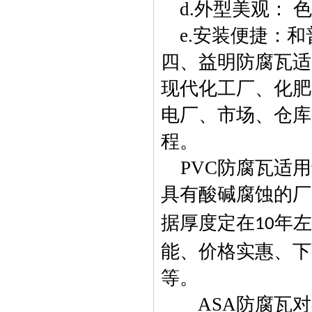
d.
外型美观： 
e.
安装便捷：和
四、益明防腐瓦适
现代化工厂、化肥
电厂、市场、仓库
程。
PVC
防腐瓦适用
具有酸碱腐蚀的厂
据厚度定在
年左
10
能、价格实惠、下
等。
ASA
防腐瓦对