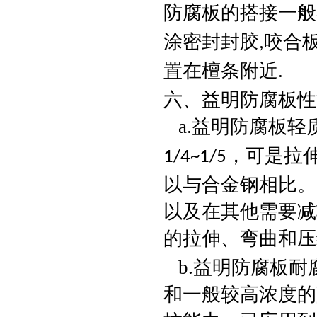
防腐板的搭接一般
涂密封封胶
咬合
,
置在檀条附近
.
六、益明防腐板性
a.
益明防腐板轻
，可是拉
1/4~1/5
以与合金钢相比。
以及在其他需要减
的拉伸、弯曲和压
b.
益明防腐板耐
和一般较高浓度的