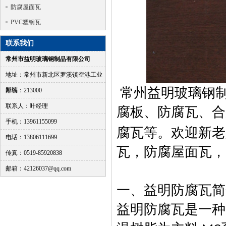
防腐屋面瓦
PVC塑钢瓦
联系我们
常州市益明玻璃钢制品有限公司
地址：常州市新北区罗溪镇空港工业
常州益明玻璃钢
园区
邮编：213000
联系人：叶经理
腐板、防腐瓦、合
手机：13961155099
腐瓦等。欢迎新老
电话：13806111699
瓦，防腐屋面瓦，
传真：0519-85920838
邮箱：42126037@qq.com
一、益明防腐瓦简
益明防腐瓦是一种