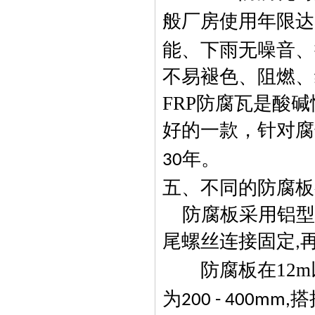
般厂房使用年限达
能、下雨无噪音、
不易褪色、阻燃、
FRP
防腐瓦是酸碱
好的一款，针对腐
年。
30
五、不同的防腐
防腐板采用铝型
尾螺丝连接固定
,
防腐板在
12m
为
搭
200 - 400mm,