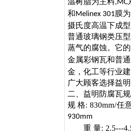
温树脂为主料
,MC
和
膜为
Melinex 301
摄氏度高温下成型
普通玻璃钢类压型
蒸气的腐蚀。它的
金属彩钢瓦和普通
金，化工等行业建
广大顾客选择益明
二、益明防腐瓦规
规
格
: 830mm/
任
930mm
重
量
: 2.5---4.