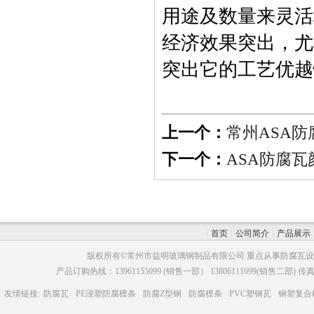
用途及数量来灵活
经济效果突出，尤
突出它的工艺优越
上一个：
常州ASA防
下一个：
ASA防腐瓦
首页
公司简介
产品展示
版权所有©常州市益明玻璃钢制品有限公司 重点从事防腐瓦设
产品订购热线：13961155099 (销售一部） 13806111699(销售二部)
友情链接:
防腐瓦
PE浸塑防腐檩条
防腐Z型钢
防腐檩条
PVC塑钢瓦
钢塑复合